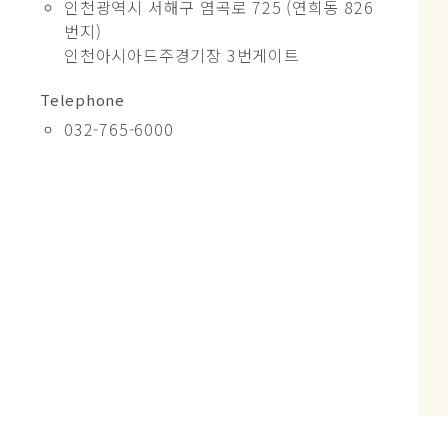
인천광역시 서해구 염곡로 725
(연희동 826
번지)
인천아시아드주경기장 3번게이트
Telephone
032-765-6000