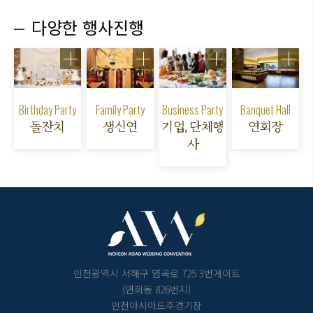
다양한 행사진행
Birthday Party
Family Party
Business Party
Banquet Hall
돌잔치
생신연
기업, 단체행
연회장
사
인천광역시 서해구 염곡로 725 3번게이트
(연희동 826번지)
인천아시아드주경기장