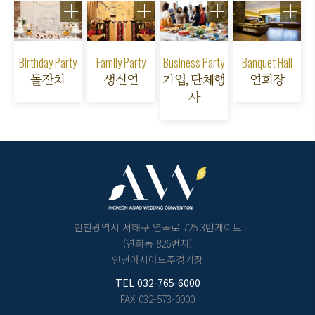
Birthday Party
Family Party
Business Party
Banquet Hall
돌잔치
생신연
기업, 단체행
연회장
사
인천광역시 서해구 염곡로 725 3번게이트
(연희동 826번지)
인천아시아드주경기장
TEL
032-765-6000
FAX 032-573-0900